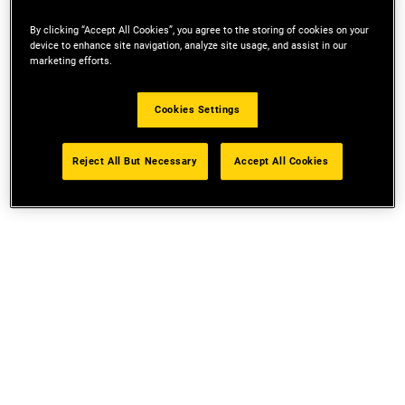
By clicking “Accept All Cookies”, you agree to the storing of cookies on your
device to enhance site navigation, analyze site usage, and assist in our
marketing efforts.
Cookies Settings
Reject All But Necessary
Accept All Cookies