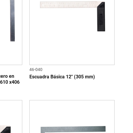
46-040
cero en
Escuadra Básica 12" (305 mm)
(610 x406