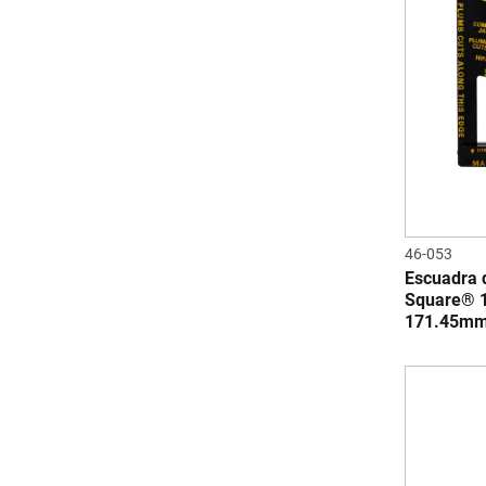
46-053
Escuadra 
Square® 10
171.45mm