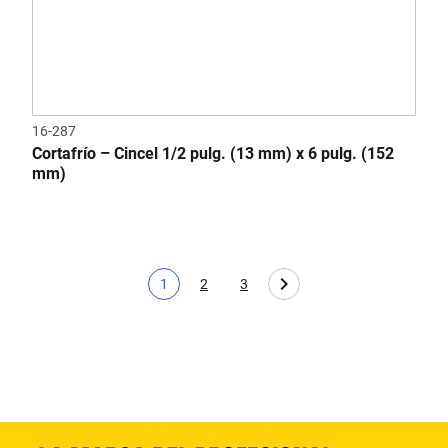
16-287
Cortafrío – Cincel 1/2 pulg. (13 mm) x 6 pulg. (152
mm)
1
2
3
Página actual
Page
Page