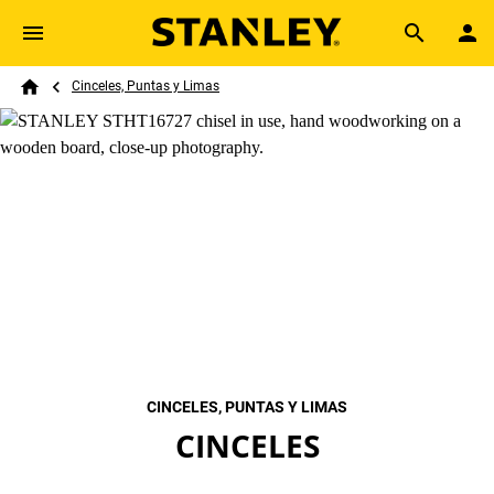
Skip to main content
Breadcrumb
Search
Cinceles, Puntas y Limas
Home
CINCELES, PUNTAS Y LIMAS
CINCELES