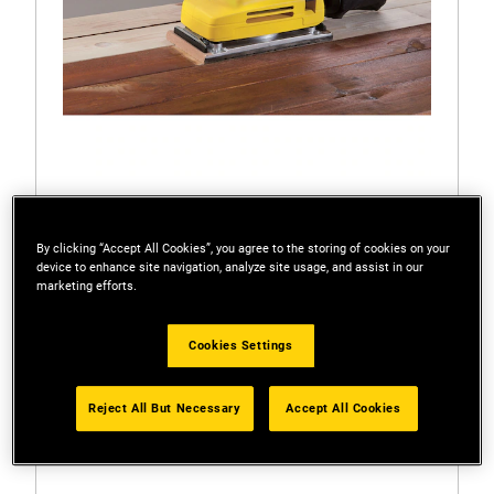
By clicking “Accept All Cookies”, you agree to the storing of cookies on your
SSS310
device to enhance site navigation, analyze site usage, and assist in our
LIJADORA DE 1/2 DE HOJA DE 310W
marketing efforts.
Cookies Settings
Reject All But Necessary
Accept All Cookies