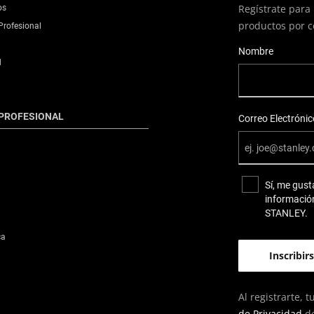
Regístrate para 
os
productos por c
Profesional
User Details
Nombre
d
PROFESIONAL
Correo Electrónic
Sí, me gust
información
STANLEY.
ca
Al registrarte,
de Privacidad
de