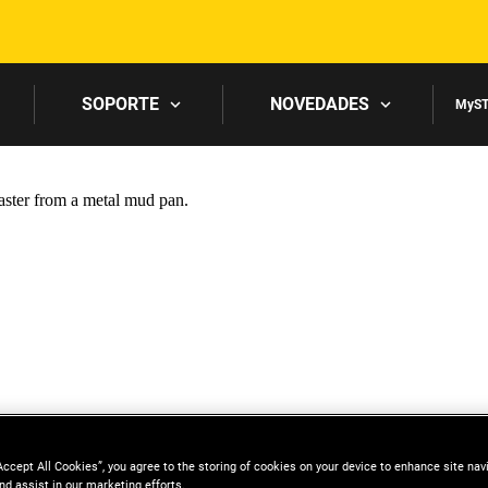
Skip to main content
SOPORTE
NOVEDADES
MyST
Accept All Cookies”, you agree to the storing of cookies on your device to enhance site nav
nd assist in our marketing efforts.