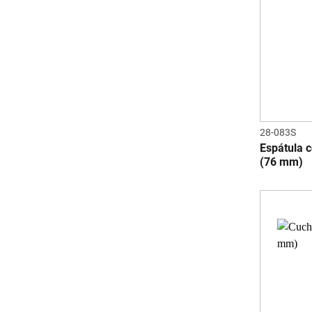
28-083S
Espátula c
(76 mm)