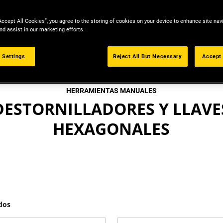
Accept All Cookies”, you agree to the storing of cookies on your device to enhance site nav
nd assist in our marketing efforts.
 Settings
Reject All But Necessary
Accept 
HERRAMIENTAS MANUALES
DESTORNILLADORES Y LLAVE
HEXAGONALES
dos