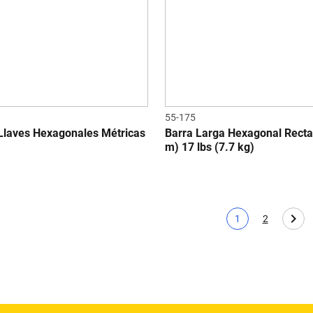
55-175
Llaves Hexagonales Métricas
Barra Larga Hexagonal Recta 
m) 17 lbs (7.7 kg)
1
2
Página actual
Page