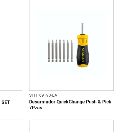
STHT69193-LA
Desarmador QuickChange Push & Pick
N SET
7Pzas