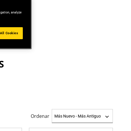
igation, analyze
All Cookies
S
Ordenar