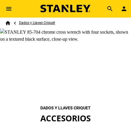
Skip to main content
Breadcrumb
Search
Dados y Llaves Criquet
Home
DADOS Y LLAVES CRIQUET
ACCESORIOS